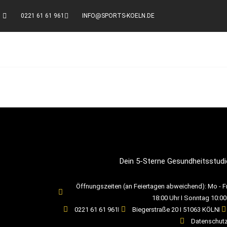
0221 61 61 961
INFO@SPORTS-KOELN.DE
Dein 5-Sterne Gesundheitsstudi
Öffnungszeiten (an Feiertagen abweichend): Mo - Fr:
18:00 Uhr I Sonntag 10:00
0221 61 61 961
Biegerstraße 20 I 51063 KÖLN
Datenschut